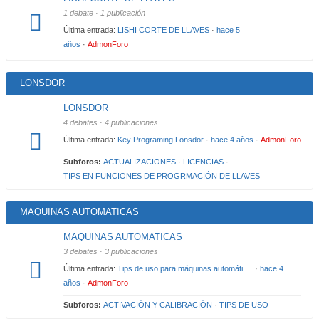
1 debate · 1 publicación
Última entrada:
LISHI CORTE DE LLAVES
·
hace 5
años
·
AdmonForo
LONSDOR
LONSDOR
4 debates · 4 publicaciones
Última entrada:
Key Programing Lonsdor
·
hace 4 años
·
AdmonForo
Subforos:
ACTUALIZACIONES
·
LICENCIAS
·
TIPS EN FUNCIONES DE PROGRMACIÓN DE LLAVES
MAQUINAS AUTOMATICAS
MAQUINAS AUTOMATICAS
3 debates · 3 publicaciones
Última entrada:
Tips de uso para máquinas automáti …
·
hace 4
años
·
AdmonForo
Subforos:
ACTIVACIÓN Y CALIBRACIÓN
·
TIPS DE USO