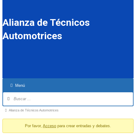
Alianza de Técnicos
Automotrices
Menú
Forum
Alianza de Técnicos Automotrices
breadcrumbs
Por favor,
Acceso
para crear entradas y debates.
-
You