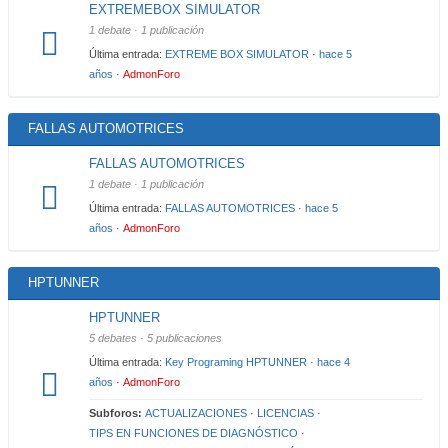
EXTREMEBOX SIMULATOR
1 debate · 1 publicación
Última entrada:
EXTREME BOX SIMULATOR
·
hace 5
años
·
AdmonForo
FALLAS AUTOMOTRICES
FALLAS AUTOMOTRICES
1 debate · 1 publicación
Última entrada:
FALLAS AUTOMOTRICES
·
hace 5
años
·
AdmonForo
HPTUNNER
HPTUNNER
5 debates · 5 publicaciones
Última entrada:
Key Programing HPTUNNER
·
hace 4
años
·
AdmonForo
Subforos:
ACTUALIZACIONES
·
LICENCIAS
·
TIPS EN FUNCIONES DE DIAGNÓSTICO
·