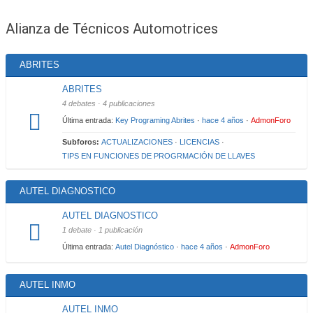
are
Alianza de Técnicos Automotrices
here:
ABRITES
ABRITES
4 debates · 4 publicaciones
Última entrada:
Key Programing Abrites
·
hace 4 años
·
AdmonForo
Subforos:
ACTUALIZACIONES
·
LICENCIAS
·
TIPS EN FUNCIONES DE PROGRMACIÓN DE LLAVES
AUTEL DIAGNOSTICO
AUTEL DIAGNOSTICO
1 debate · 1 publicación
Última entrada:
Autel Diagnóstico
·
hace 4 años
·
AdmonForo
AUTEL INMO
AUTEL INMO